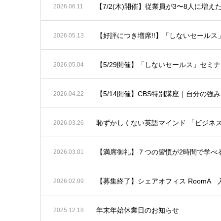
【7/2(木)開催】従業員が3〜8人に増
2026.06.11
【好評につき増席!!】「しないセールス
2026.05.13
【5/29開催】「しないセールス」セミ
2026.05.04
【5/14開催】CBS特別講座｜自分の
2026.04.22
恥ずかしくない英語マインド 「ビジネ
2026.03.26
【満席御礼】７つの習慣が2時間で学べ
2026.03.01
【募集終了】シェアオフィス RoomA
2026.02.09
年末年始休業日のお知らせ
2025.12.18